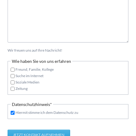
Wir freuen uns auf Ihre Nachricht!
Wie haben Sie von uns erfahren
Freund, Familie, Kollege
Suche im Internet
Soziale Medien
Zeitung
Pflichtfeld
Datenschutzhinweis
*
Hiermit stimme ich dem Datenschutz zu
JETZT KONTAKT AUFNEHMEN