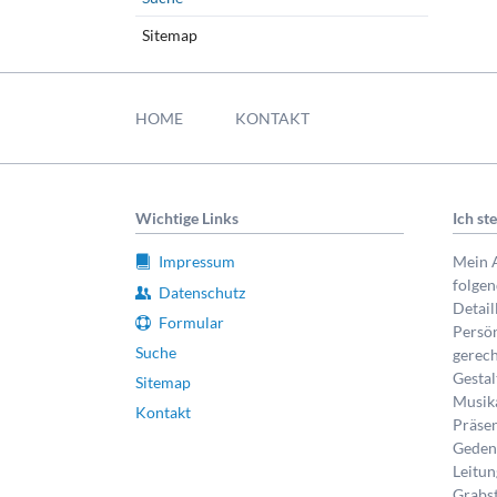
Sitemap
Navigation
überspringen
HOME
KONTAKT
Wichtige Links
Ich st
Impressum
Mein A
folge
Datenschutz
Detail
Formular
Persön
Suche
gerech
Gestal
Sitemap
Musik
Kontakt
Präsen
Gedenk
Leitun
Grabst