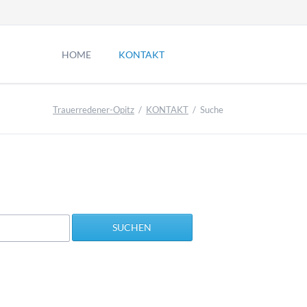
Navigation
überspringen
HOME
KONTAKT
Kontakt
Trauerredener-Opitz
KONTAKT
Suche
Impressum
Datenschutz
Termin Anfrage
Sitemap
SUCHEN