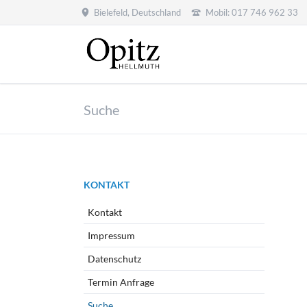
Bielefeld, Deutschland
Mobil: 017 746 962 33
Suche
Navigation
KONTAKT
überspringen
Kontakt
Impressum
Datenschutz
Termin Anfrage
Suche