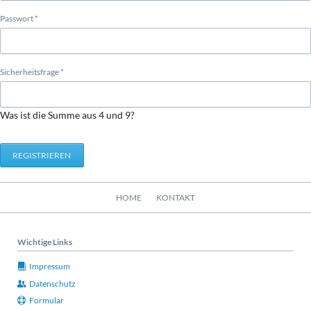
Pflichtfeld
Passwort
*
Pflichtfeld
Sicherheitsfrage
*
Was ist die Summe aus 4 und 9?
REGISTRIEREN
Navigation
HOME
KONTAKT
überspringen
Wichtige Links
Impressum
Datenschutz
Formular