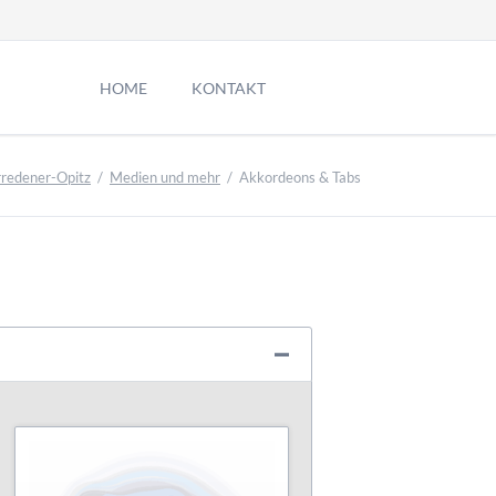
Navigation
überspringen
HOME
KONTAKT
Kontakt
rredener-Opitz
Medien und mehr
Akkordeons & Tabs
Impressum
Datenschutz
Termin Anfrage
Suche
Sitemap