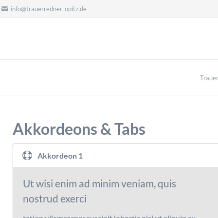
info@trauerredner-opitz.de
Traue
Akkordeons & Tabs
Akkordeon 1
Ut wisi enim ad minim veniam, quis
nostrud exerci
tation ullamcorper suscipit lobortis nisl ut aliquip ex