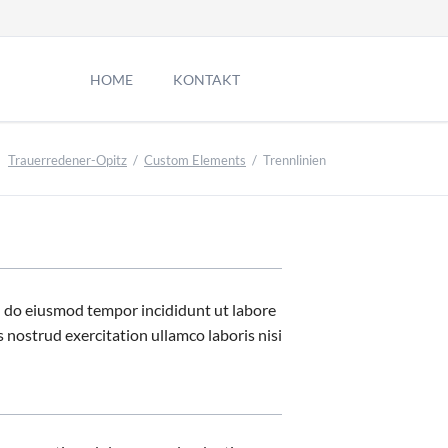
Navigation
überspringen
HOME
KONTAKT
Kontakt
Trauerredener-Opitz
Custom Elements
Trennlinien
Impressum
Datenschutz
Termin Anfrage
Suche
Sitemap
sed do eiusmod tempor incididunt ut labore
 nostrud exercitation ullamco laboris nisi