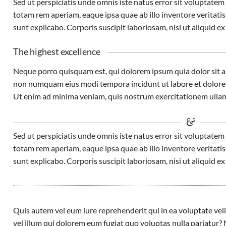
Sed ut perspiciatis unde omnis iste natus error sit voluptat
totam rem aperiam, eaque ipsa quae ab illo inventore veritatis 
sunt explicabo. Corporis suscipit laboriosam, nisi ut aliquid
The highest excellence
Neque porro quisquam est, qui dolorem ipsum quia dolor sit ame
non numquam eius modi tempora incidunt ut labore et dolor
Ut enim ad minima veniam, quis nostrum exercitationem ulla
Sed ut perspiciatis unde omnis iste natus error sit voluptat
totam rem aperiam, eaque ipsa quae ab illo inventore veritatis 
sunt explicabo. Corporis suscipit laboriosam, nisi ut aliquid
Quis autem vel eum iure reprehenderit qui in ea voluptate vel
vel illum qui dolorem eum fugiat quo voluptas nulla pariatu