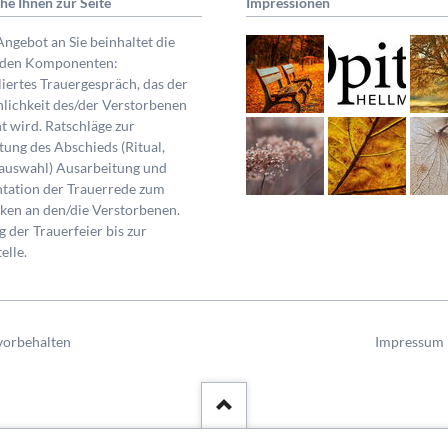
ehe Ihnen zur Seite
Impressionen
ngebot an Sie beinhaltet die
nden Komponenten:
liertes Trauergespräch, das der
lichkeit des/der Verstorbenen
t wird. Ratschläge zur
tung des Abschieds (Ritual,
auswahl) Ausarbeitung und
tation der Trauerrede zum
en an den/die Verstorbenen.
g der Trauerfeier bis zur
elle.
Navigation
 vorbehalten
Impressum
überspring