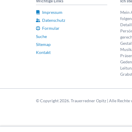
Wichtige Links
Ich st
Impressum
Mein A
folge
Datenschutz
Detail
Formular
Persön
Suche
gerech
Gestal
Sitemap
Musik
Kontakt
Präsen
Gedenk
Leitun
Grabst
© Copyright 2026. Trauerredner Opitz | Alle Rechte