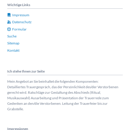
Wichtige Links
Impressum
Datenschutz
Formular
Suche
Sitemap
Kontakt
Ich stehe Ihnen zur Seite
Mein Angebot an Sie beinhaltet die folgenden Komponenten:
Detailliertes Trauergespräch, das der Persönlichkeit des/der Verstorbenen
gerecht wird. Ratschläge zur Gestaltung des Abschieds (Ritual,
Musikauswahl) Ausarbeitung und Präsentation der Trauerrede zum
Gedenken an den/die Verstorbenen. Leitung der Trauerfeier bis zur
Grabstelle.
Impressionen