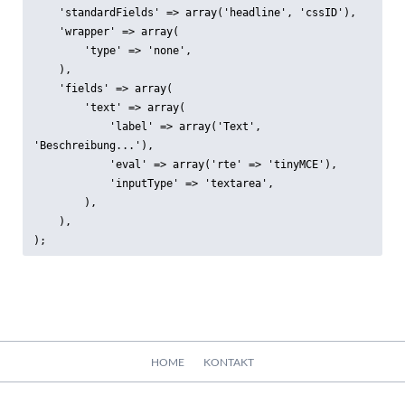
    'standardFields' => array('headline', 'cssID'),

    'wrapper' => array(

        'type' => 'none',

    ),

    'fields' => array(

        'text' => array(

            'label' => array('Text', 
'Beschreibung...'),

            'eval' => array('rte' => 'tinyMCE'),

            'inputType' => 'textarea',

        ),

    ),

);
Navigation
HOME
KONTAKT
überspringen