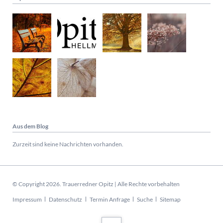
Aus dem Blog
Zurzeit sind keine Nachrichten vorhanden.
© Copyright 2026. Trauerredner Opitz | Alle Rechte vorbehalten
Navigation
Impressum
Datenschutz
Termin Anfrage
Suche
Sitemap
überspringen