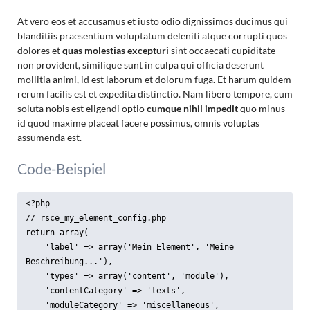
At vero eos et accusamus et iusto odio dignissimos ducimus qui
blanditiis praesentium voluptatum deleniti atque corrupti quos
dolores et
quas molestias excepturi
sint occaecati cupiditate
non provident, similique sunt in culpa qui officia deserunt
mollitia animi, id est laborum et dolorum fuga. Et harum quidem
rerum facilis est et expedita distinctio. Nam libero tempore, cum
soluta nobis est eligendi optio
cumque nihil impedit
quo minus
id quod maxime placeat facere possimus, omnis voluptas
assumenda est.
Code-Beispiel
<?php

// rsce_my_element_config.php

return array(

    'label' => array('Mein Element', 'Meine 
Beschreibung...'),

    'types' => array('content', 'module'),

    'contentCategory' => 'texts',

    'moduleCategory' => 'miscellaneous',
