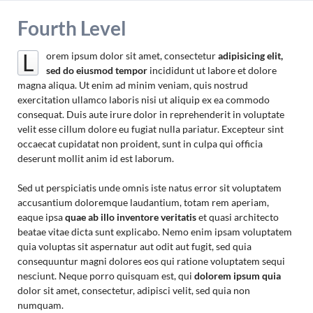
Fourth Level
orem ipsum dolor sit amet, consectetur
adipisicing elit,
L
sed do eiusmod tempor
incididunt ut labore et dolore
magna aliqua. Ut enim ad minim veniam, quis nostrud
exercitation ullamco laboris nisi ut aliquip ex ea commodo
consequat. Duis aute irure dolor in reprehenderit in voluptate
velit esse cillum dolore eu fugiat nulla pariatur. Excepteur sint
occaecat cupidatat non proident, sunt in culpa qui officia
deserunt mollit anim id est laborum.
Sed ut perspiciatis unde omnis iste natus error sit voluptatem
accusantium doloremque laudantium, totam rem aperiam,
eaque ipsa
quae ab illo inventore veritatis
et quasi architecto
beatae vitae dicta sunt explicabo. Nemo enim ipsam voluptatem
quia voluptas sit aspernatur aut odit aut fugit, sed quia
consequuntur magni dolores eos qui ratione voluptatem sequi
nesciunt. Neque porro quisquam est, qui
dolorem ipsum quia
dolor sit amet, consectetur, adipisci velit, sed quia non
numquam.